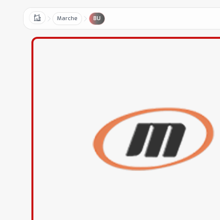
Marche
BU
Home