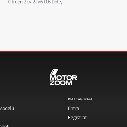
Citroen 2cv 2cv6 0.6 Dolly
PIATTAFORMA
Modelli
Entra
Registrati
enti