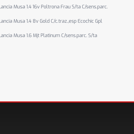
Lancia Musa 1.4 16v Poltrona Frau S/ta C/sens.parc.
Lancia Musa 1.4 8v Gold C/c.traz.,esp Ecochic Gpl
Lancia Musa 1.6 Mjt Platinum C/sens.parc. S/ta