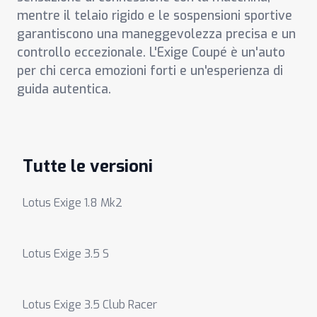
mentre il telaio rigido e le sospensioni sportive
garantiscono una maneggevolezza precisa e un
controllo eccezionale. L'Exige Coupé è un'auto
per chi cerca emozioni forti e un'esperienza di
guida autentica.
Tutte le versioni
Lotus Exige 1.8 Mk2
Lotus Exige 3.5 S
Lotus Exige 3.5 Club Racer