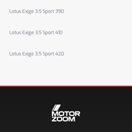
Lotus Exige 3.5 Sport 390
Lotus Exige 3.5 Sport 410
Lotus Exige 3.5 Sport 420