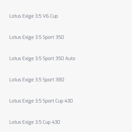
Lotus Exige 3.5 V6 Cup
Lotus Exige 3.5 Sport 350
Lotus Exige 3.5 Sport 350 Auto
Lotus Exige 3.5 Sport 380
Lotus Exige 3.5 Sport Cup 430
Lotus Exige 3.5 Cup 430