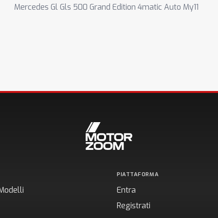
Mercedes Gl Gls 500 Grand Edition 4matic Auto My11
PIATTAFORMA
Modelli
Entra
Registrati