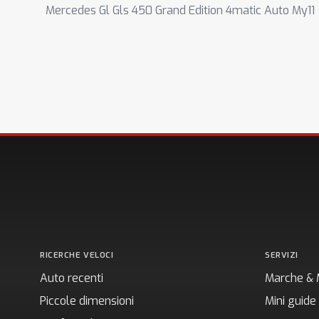
Mercedes Gl Gls 450 Grand Edition 4matic Auto My11
RICERCHE VELOCI
SERVIZI
Auto recenti
Marche & 
Piccole dimensioni
Mini guide