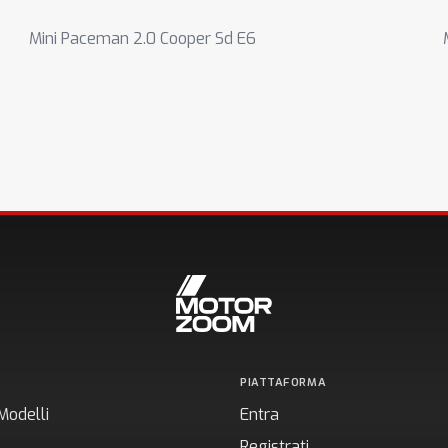
Mini Paceman 2.0 Cooper Sd E6
PIATTAFORMA
Modelli
Entra
Registrati