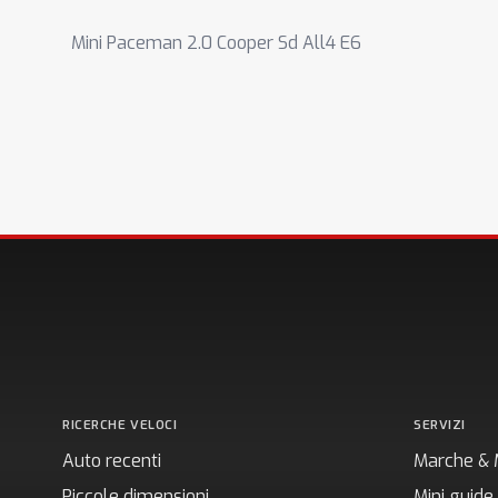
Mini Paceman 2.0 Cooper Sd All4 E6
RICERCHE VELOCI
SERVIZI
Auto recenti
Marche & 
Piccole dimensioni
Mini guide