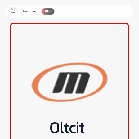
Marche
Oltcit
Home
Oltcit