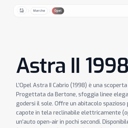
Marche
Opel
Home
Astra II 199
L'Opel Astra II Cabrio (1998) è una scopert
Progettata da Bertone, sfoggia linee elegan
godersi il sole. Offre un abitacolo spazios
capote in tela reclinabile elettricamente (o
un'auto open-air in pochi secondi. Disponibi