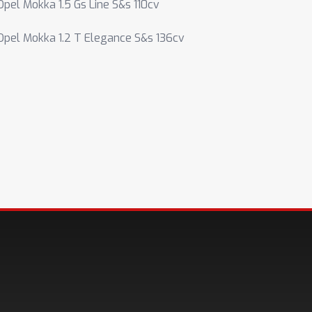
Opel Mokka 1.5 Gs Line S&s 110cv
Opel Mokka 1.2 T Elegance S&s 136cv