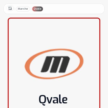
Marche
Qvale
Home
Qvale