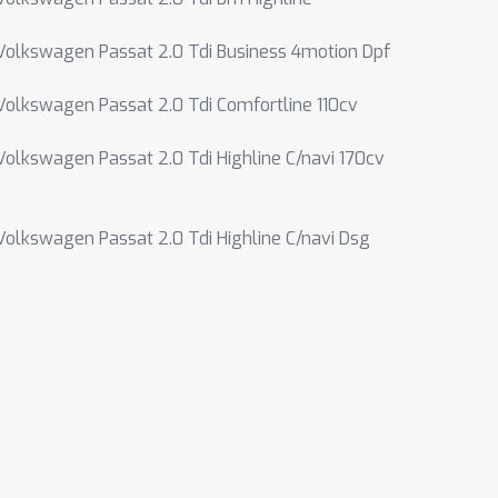
Volkswagen Passat 2.0 Tdi Business 4motion Dpf
Volkswagen Passat 2.0 Tdi Comfortline 110cv
Volkswagen Passat 2.0 Tdi Highline C/navi 170cv
Volkswagen Passat 2.0 Tdi Highline C/navi Dsg