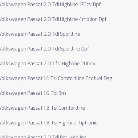
Volkswagen Passat 2.0 Tdi Highline 170cv Dpf
Volkswagen Passat 2.0 Tdi Highline 4motion Dpf
Volkswagen Passat 2.0 Tdi Sportline
Volkswagen Passat 2.0 Tdi Sportline Dpf
Volkswagen Passat 2.0 Tfsi Highline 200cv
Volkswagen Passat 1.4 Tsi Comfortline Ecofuel Dsg
Volkswagen Passat 1.6 Tdi Bm
Volkswagen Passat 1.8 Tsi Comfortline
Volkswagen Passat 1.8 Tsi Highline Tiptronic
Volkswagen Passat 2.0 Tdi Bm Highline