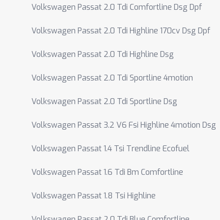
Volkswagen Passat 2.0 Tdi Comfortline Dsg Dpf
Volkswagen Passat 2.0 Tdi Highline 170cv Dsg Dpf
Volkswagen Passat 2.0 Tdi Highline Dsg
Volkswagen Passat 2.0 Tdi Sportline 4motion
Volkswagen Passat 2.0 Tdi Sportline Dsg
Volkswagen Passat 3.2 V6 Fsi Highline 4motion Dsg
Volkswagen Passat 1.4 Tsi Trendline Ecofuel
Volkswagen Passat 1.6 Tdi Bm Comfortline
Volkswagen Passat 1.8 Tsi Highline
Volkswagen Passat 2.0 Tdi Blue Comfortline