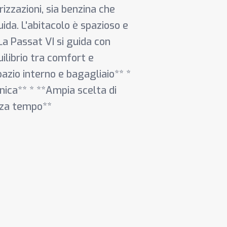
izzazioni, sia benzina che
uida. L'abitacolo è spazioso e
a Passat VI si guida con
ilibrio tra comfort e
azio interno e bagagliaio** *
nica** * **Ampia scelta di
nza tempo**