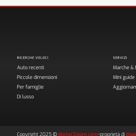
RICERCHE VELOCI
SERVIZI
Auto recenti
Marche & 
Piccole dimensioni
Mini guide
Per famiglie
Aggiornam
Di lusso
Copyright 2025 ©
MotorZoom.com
•
proprietà di
Mag