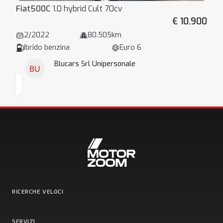
Fiat
500C
1.0 hybrid Cult 70cv
€ 10.900
2/2022
80.505km
Ibrido benzina
Euro 6
Blucars Srl Unipersonale
RICERCHE VELOCI
SERVIZI