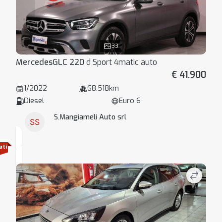
33
Mercedes
GLC 220
d Sport 4matic auto
€ 41.900
1/2022
68.518km
Diesel
Euro 6
S.Mangiameli Auto srl
ati