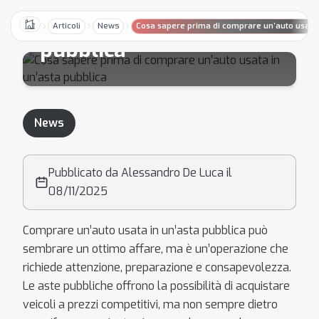
usata in un’asta
Articoli
News
Cosa sapere prima di comprare un’auto usata 
Home
pubblica
News
Pubblicato da Alessandro De Luca il
08/11/2025
Comprare un’auto usata in un’asta pubblica può
sembrare un ottimo affare, ma è un’operazione che
richiede attenzione, preparazione e consapevolezza.
Le aste pubbliche offrono la possibilità di acquistare
veicoli a prezzi competitivi, ma non sempre dietro