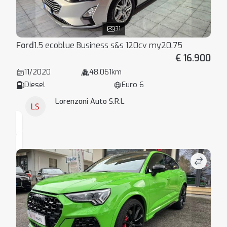
31
Ford
1.5 ecoblue Business s&s 120cv my20.75
€ 16.900
11/2020
48.061km
Diesel
Euro 6
Lorenzoni Auto S.R.L