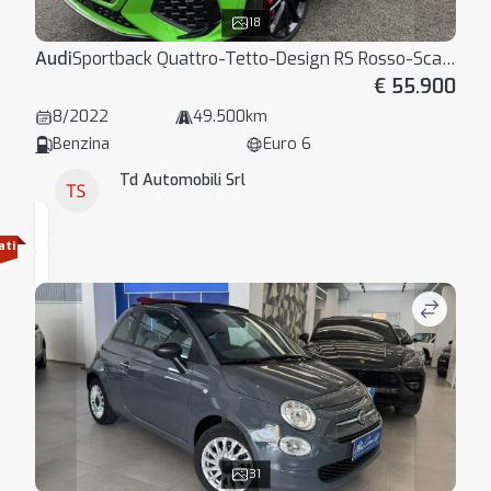
18
Audi
Sportback Quattro-Tetto-Design RS Rosso-Scarico RS
€ 55.900
8/2022
49.500km
Benzina
Euro 6
Td Automobili Srl
ati
31