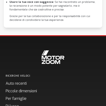
Usare la tua voce con saggezza:
Se hai riscontrato un problema,
la recensione è un modo potente per segnalarlo, ma è
fondamentale che sia costruttiva e precisa.
Grazie per la tua collaborazione e per la responsabilità con cui
deciderai di condividere la tua esperienza.
RICERCHE VELOCI
Auto recenti
Piccole dimensioni
Per famiglie