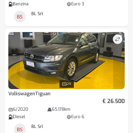
Benzina
Euro 3
BL Srl
29
Volkswagen
Tiguan
€ 26.500
6/2020
65.178km
Diesel
Euro 6
BL Srl