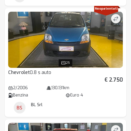
Neopatentati
25
Chevrolet
0.8 s auto
€ 2.750
2/2006
130.131km
Benzina
Euro 4
BL Srl