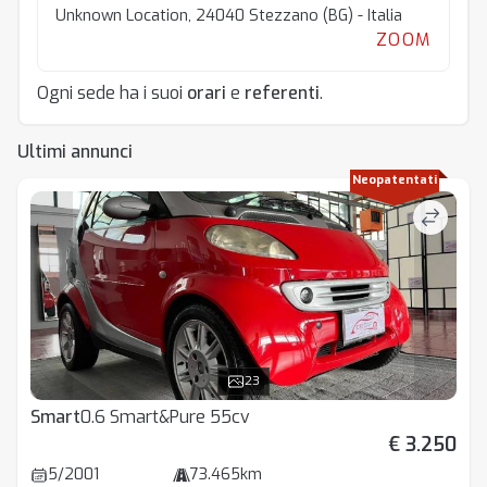
Unknown Location, 24040 Stezzano (BG) - Italia
ZOOM
Ogni sede ha i suoi
orari
e
referenti
.
Ultimi annunci
Neopatentati
23
Smart
0.6 Smart&Pure 55cv
€ 3.250
5/2001
73.465km