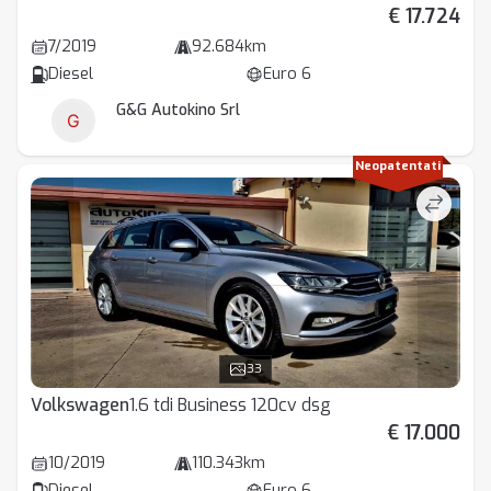
€ 17.724
7/2019
92.684km
Diesel
Euro 6
G&G Autokino Srl
Neopatentati
33
Volkswagen
1.6 tdi Business 120cv dsg
€ 17.000
10/2019
110.343km
Diesel
Euro 6