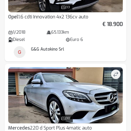
33
Opel
1.6 cdti Innovation 4x2 136cv auto
€ 18.900
1/2018
65.133km
Diesel
Euro 6
G&G Autokino Srl
30
Mercedes
220 d Sport Plus 4matic auto