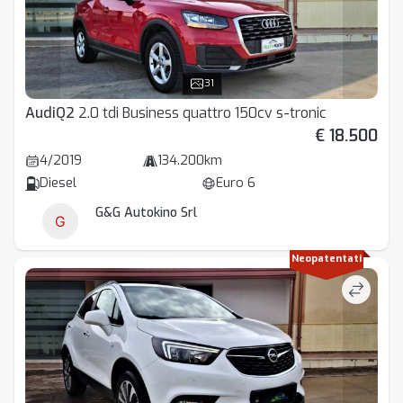
31
Audi
Q2
2.0 tdi Business quattro 150cv s-tronic
€ 18.500
4/2019
134.200km
Diesel
Euro 6
G&G Autokino Srl
Neopatentati