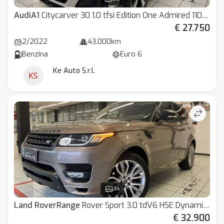
Audi
A1
Citycarver 30 1.0 tfsi Edition One Admired 110cv s-tronic
€ 27.750
2/2022
43.000km
Benzina
Euro 6
Ke Auto S.r.l.
34
Land Rover
Range
Rover Sport 3.0 tdV6 HSE Dynamic auto
€ 32.900