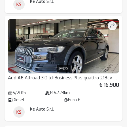
Ke Auto S.r.l.
36
Audi
A6
Allroad 3.0 tdi Business Plus quattro 218cv s-tronic
€ 16.900
6/2015
146.723km
Diesel
Euro 6
Ke Auto S.r.l.