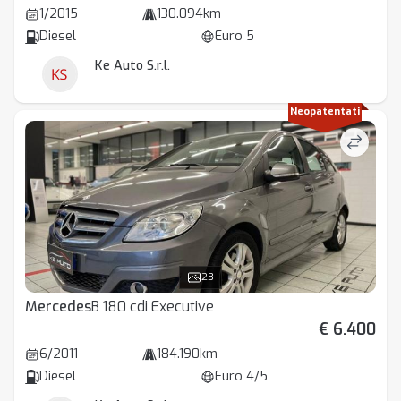
1/2015
130.094km
Diesel
Euro 5
Ke Auto S.r.l.
Neopatentati
23
Mercedes
B 180 cdi Executive
€ 6.400
6/2011
184.190km
Diesel
Euro 4/5