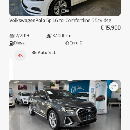
18
Volkswagen
Polo
5p 1.6 tdi Comfortline 95cv dsg
€ 15.900
12/2019
137.000km
Diesel
Euro 6
3G Auto S.r.l.