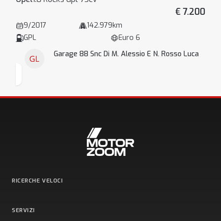
€ 7.200
9/2017
142.979km
GPL
Euro 6
Garage 88 Snc Di M. Alessio E N. Rosso Luca
RICERCHE VELOCI
SERVIZI