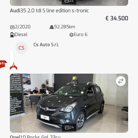
22
Audi
35 2.0 tdi S line edition s-tronic
€ 34.500
2/2020
92.285km
Diesel
Euro 6
Cs Auto S.r.l.
ati
GPL
24
Opel
1.0 Rocks Gpl 73cv