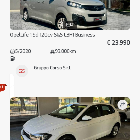
21
Opel
Life 1.5d 120cv S&S L3H1 Business
€ 23.990
5/2020
93.000km
Gruppo Corso S.r.l.
ati