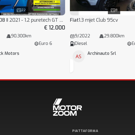
22
8
08
II 2021 - 1.2 puretech GT Pack s&s 100cv
Fiat
1.3 mjet Club 95cv
€ 12.000
90.300km
9/2022
29.800km
Euro 6
Diesel
E
ick Motors
Archinauto Srl
PIATTAFORMA