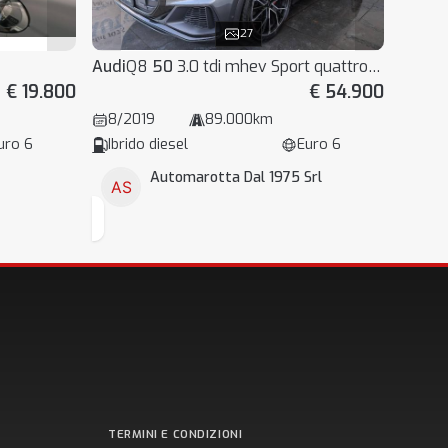
27
Audi
Q8
50
3.0 tdi mhev Sport quattro tiptronic
€ 19.800
€ 54.900
8/2019
89.000km
uro 6
Ibrido diesel
Euro 6
Automarotta Dal 1975 Srl
TERMINI E CONDIZIONI