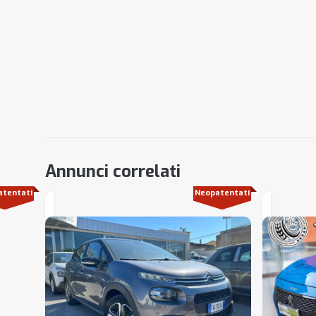
Annunci correlati
atentati
Neopatentati