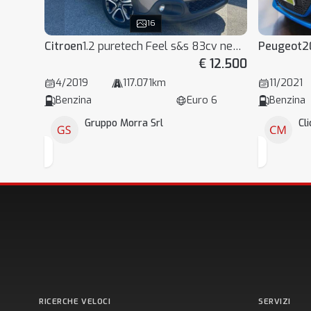
16
Citroen
1.2 puretech Feel s&s 83cv neopatentati my20
Peugeot
2
€ 12.500
4/2019
117.071km
11/2021
Benzina
Euro 6
Benzina
Gruppo Morra Srl
Cl
RICERCHE VELOCI
SERVIZI