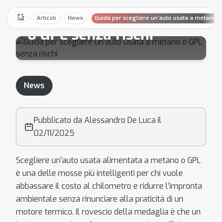
un’auto usata a metano
Articoli
News
Guida per scegliere un’auto usata a metano o
Home
o GPL senza rischi
News
Pubblicato da Alessandro De Luca il
02/11/2025
Scegliere un’auto usata alimentata a metano o GPL
è una delle mosse più intelligenti per chi vuole
abbassare il costo al chilometro e ridurre l’impronta
ambientale senza rinunciare alla praticità di un
motore termico. Il rovescio della medaglia è che un