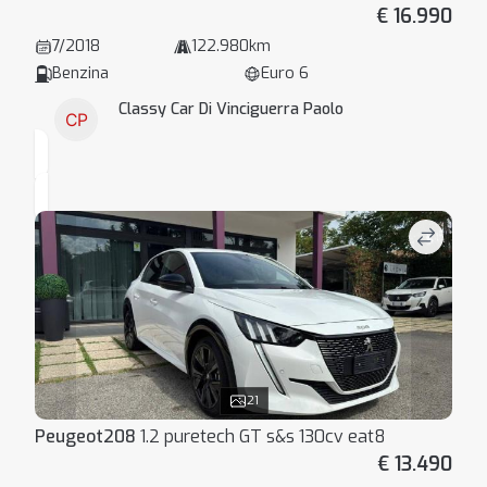
€ 16.990
7/2018
122.980km
Benzina
Euro 6
Classy Car Di Vinciguerra Paolo
21
Peugeot
208
1.2 puretech GT s&s 130cv eat8
€ 13.490