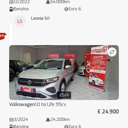
12/2022
54.000km
Benzina
Euro 6
Leonia Srl
ati
29
Volkswagen
1.0 tsi Life 95cv
€ 24.900
3/2024
24.200km
Benzina
Euro 6