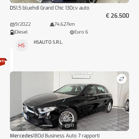
DS
1.5 bluehdi Grand Chic 130cv auto
€ 26.500
9/2022
74.627km
Diesel
Euro 6
HSAUTO S.R.L.
ati
33
Mercedes
180d Business Auto 7 rapporti