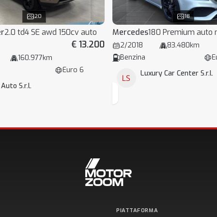
20
18
er
2.0 td4 SE awd 150cv auto
Mercedes
180 Premium auto
€ 13.200
2/2018
83.480km
Benzina
E
160.977km
Euro 6
Luxury Car Center S.r.l.
 Auto S.r.l.
PIATTAFORMA