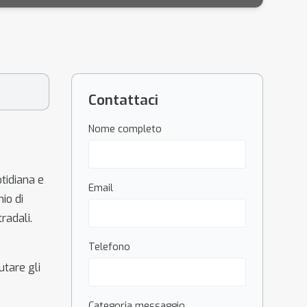
Contattaci
Nome completo
otidiana e
Email
hio di
radali.
Telefono
utare gli
Categoria messaggio