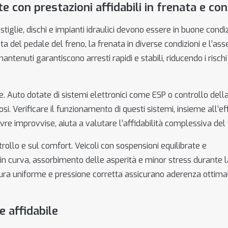
e con prestazioni affidabili in frenata e con
stiglie, dischi e impianti idraulici devono essere in buone condiz
a del pedale del freno, la frenata in diverse condizioni e l’ass
ntenuti garantiscono arresti rapidi e stabili, riducendo i rischi
le. Auto dotate di sistemi elettronici come ESP o controllo dell
i. Verificare il funzionamento di questi sistemi, insieme all’ef
re improvvise, aiuta a valutare l’affidabilità complessiva del 
rollo e sul comfort. Veicoli con sospensioni equilibrate e
in curva, assorbimento delle asperità e minor stress durante la
sura uniforme e pressione corretta assicurano aderenza ottima
 affidabile