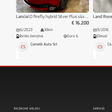
7
Lancia
1.0 firefly hybrid Silver Plus s&s 70cv
Land Rov
€ 16.200
6/2023
10km
9/2016
Ibrido benzina
Euro 6
Diesel
Comelli Auto Srl
Cs
RICERCHE VELOCI
SERVIZI