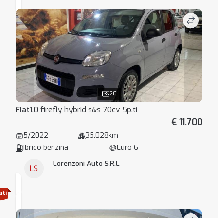
20
Fiat
1.0 firefly hybrid s&s 70cv 5p.ti
€ 11.700
5/2022
35.028km
Ibrido benzina
Euro 6
Lorenzoni Auto S.R.L
ati