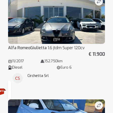
18
Alfa Romeo
Giulietta
1.6 jtdm Super 120cv
€ 11.900
11/2017
152.750km
Diesel
Euro 6
Circhetta Srl
ati