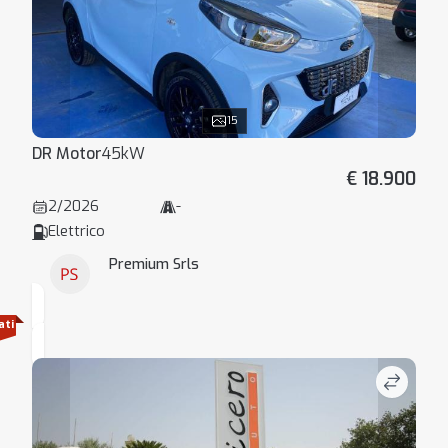
15
DR Motor
45kW
€ 18.900
2/2026
-
Elettrico
Premium Srls
ati