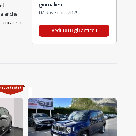
giornalieri
el
07 November 2025
ma anche
 durare a
Vedi tutti gli articoli
Neopatentati
Loading...
Loading...
Loading...