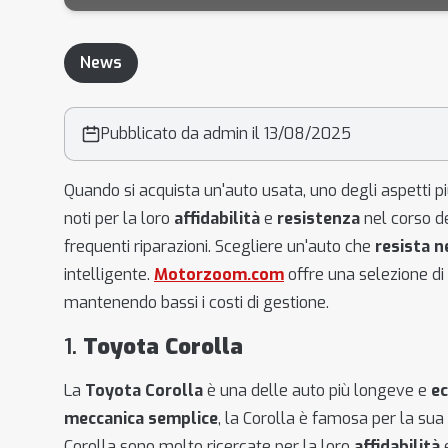
News
Pubblicato da admin il 13/08/2025
Quando si acquista un'auto usata, uno degli aspetti p
noti per la loro
affidabilità
e
resistenza
nel corso de
frequenti riparazioni. Scegliere un'auto che
resista 
intelligente.
Motorzoom.com
offre una selezione di 
mantenendo bassi i costi di gestione.
1.
Toyota Corolla
La
Toyota Corolla
è una delle auto più longeve e
e
meccanica semplice
, la Corolla è famosa per la sua
Corolla sono molto ricercate per la loro
affidabilità