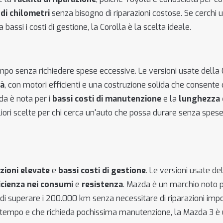
 di chilometri
senza bisogno di riparazioni costose. Se cerchi 
si i costi di gestione, la Corolla è la scelta ideale.
mpo senza richiedere spese eccessive. Le versioni usate della 
tà
, con motori efficienti e una costruzione solida che consente 
da è nota per i
bassi costi di manutenzione
e la
lunghezza 
igliori scelte per chi cerca un'auto che possa durare senza spes
zioni elevate
e
bassi costi di gestione
. Le versioni usate d
icienza nei consumi
e
resistenza
. Mazda è un marchio noto p
 di superare i 200.000 km senza necessitare di riparazioni impo
l tempo e che richieda pochissima manutenzione, la Mazda 3 è