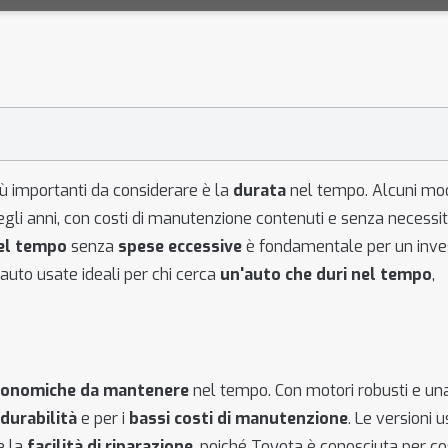
iù importanti da considerare è la
durata
nel tempo. Alcuni mod
gli anni, con costi di manutenzione contenuti e senza necessit
nel tempo
senza
spese eccessive
è fondamentale per un inv
auto usate ideali per chi cerca
un'auto che duri nel tempo
,
conomiche da mantenere
nel tempo. Con motori robusti e un
durabilità
e per i
bassi costi di manutenzione
. Le versioni 
e la
facilità di riparazione
, poiché Toyota è conosciuta per co