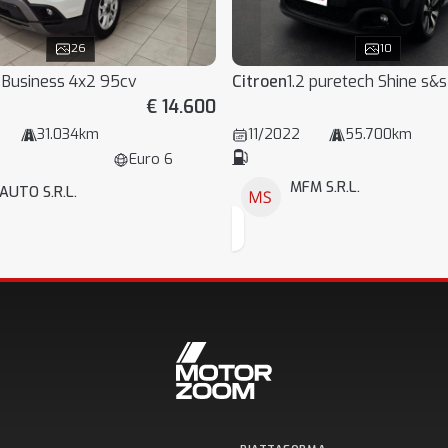
26
10
t Business 4x2 95cv
Citroen
1.2 puretech Shine s&
€ 14.600
31.034km
11/2022
55.700km
Euro 6
MFM S.R.L.
AUTO S.R.L.