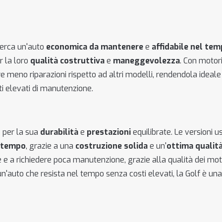
cerca un'auto
economica da mantenere
e
affidabile nel te
r la loro
qualità costruttiva
e
maneggevolezza
. Con motori
 meno riparazioni rispetto ad altri modelli, rendendola ideale 
i elevati di manutenzione.
e per la sua
durabilità
e
prestazioni
equilibrate. Le versioni u
l tempo
, grazie a una
costruzione solida
e un'
ottima qualità
 e a richiedere poca manutenzione, grazie alla qualità dei moto
i un'auto che resista nel tempo senza costi elevati, la Golf è una