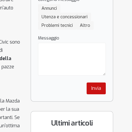
un'auto
Annunci
Utenza e concessionari
Problemi tecnici
Altro
Messaggio
Civic sono
di
della
e pazze
Invia
ella Mazda
er la sua
rtanti. Se
Ultimi articoli
 un'ottima