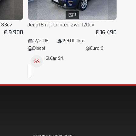
13
s 83cv
Jeep
1.6 mjt Limited 2wd 120cv
€ 9.900
€ 16.490
12/2018
159.000km
Diesel
Euro 6
Gi.Car Srl