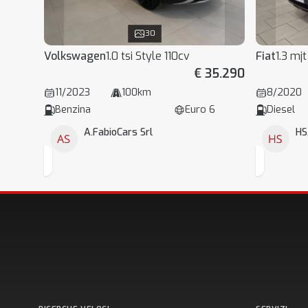
30
Volkswagen
1.0 tsi Style 110cv
Fiat
1.3 mj
€ 35.290
11/2023
100km
8/2020
Benzina
Euro 6
Diesel
A.FabioCars Srl
HS