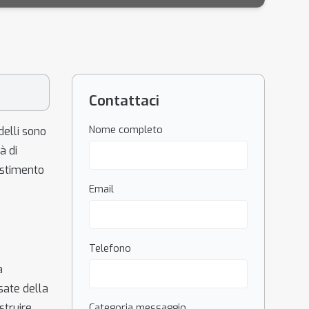
Contattaci
Nome completo
elli sono
à di
estimento
Email
Telefono
a
usate della
struire
Categoria messaggio