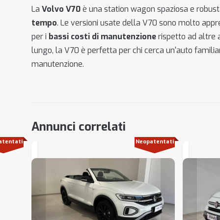
La
Volvo V70
è una station wagon spaziosa e robusta
tempo
. Le versioni usate della V70 sono molto appr
per i
bassi costi di manutenzione
rispetto ad altre 
lungo, la V70 è perfetta per chi cerca un'auto famil
manutenzione.
Annunci correlati
atentati
Neopatentati