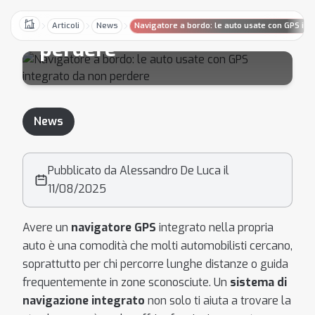
integrato da non
Articoli
News
Navigatore a bordo: le auto usate con GPS in
Home
perdere
News
Pubblicato da Alessandro De Luca il
11/08/2025
Avere un
navigatore GPS
integrato nella propria
auto è una comodità che molti automobilisti cercano,
soprattutto per chi percorre lunghe distanze o guida
frequentemente in zone sconosciute. Un
sistema di
navigazione integrato
non solo ti aiuta a trovare la