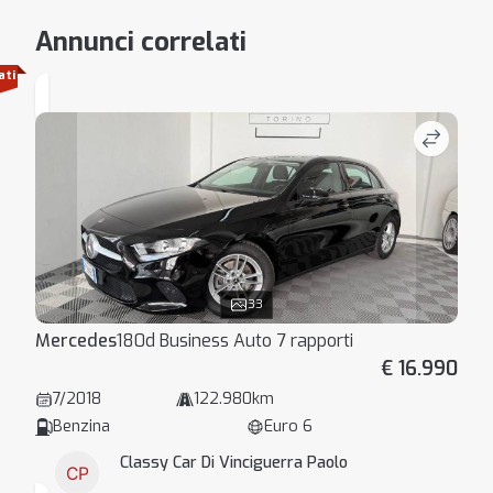
Annunci correlati
ati
33
Mercedes
180d Business Auto 7 rapporti
€ 16.990
7/2018
122.980km
Benzina
Euro 6
Classy Car Di Vinciguerra Paolo