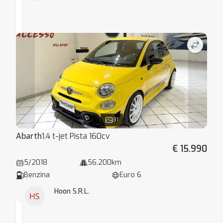
31
Abarth
1.4 t-jet Pista 160cv
€ 15.990
5/2018
56.200km
Benzina
Euro 6
Hoon S.R.L.