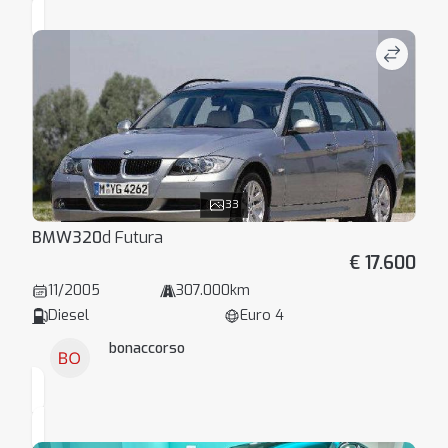
33
BMW
320
d Futura
€ 17.600
11/2005
307.000km
Diesel
Euro 4
bonaccorso