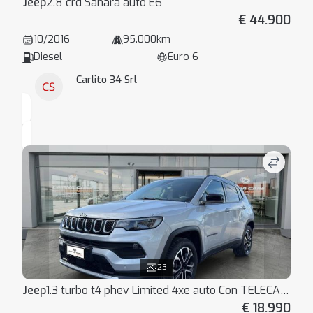
Jeep
2.8 crd Sahara auto E6
€ 44.900
10/2016
95.000km
Diesel
Euro 6
Carlito 34 Srl
23
Jeep
1.3 turbo t4 phev Limited 4xe auto Con TELECAMERA
€ 18.990