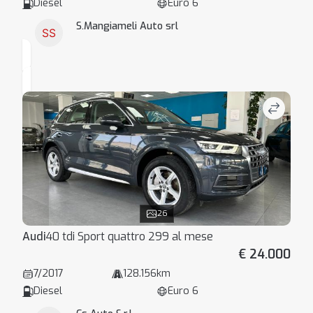
Diesel
Euro 6
S.Mangiameli Auto srl
26
Audi
40 tdi Sport quattro 299 al mese
€ 24.000
7/2017
128.156km
Diesel
Euro 6