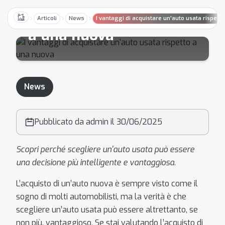
un'auto usata rispetto
Articoli
News
I vantaggi di acquistare un'auto usata rispett
Home
a una nuova
News
Pubblicato da admin il 30/06/2025
Scopri perché scegliere un'auto usata può essere
una decisione più intelligente e vantaggiosa
.
L’acquisto di un’auto nuova è sempre visto come il
sogno di molti automobilisti, ma la verità è che
scegliere un’auto usata può essere altrettanto, se
non più, vantaggioso. Se stai valutando l’acquisto di