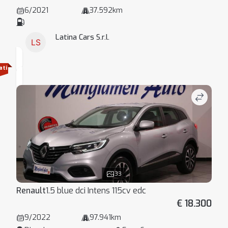
6/2021
37.592km
Latina Cars S.r.l.
ati
33
Renault
1.5 blue dci Intens 115cv edc
€ 18.300
9/2022
97.941km