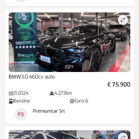
16
BMW
3.0 460cv auto
€ 75.900
7/2024
4.273km
Benzina
Euro 6
Premiumcar Srl