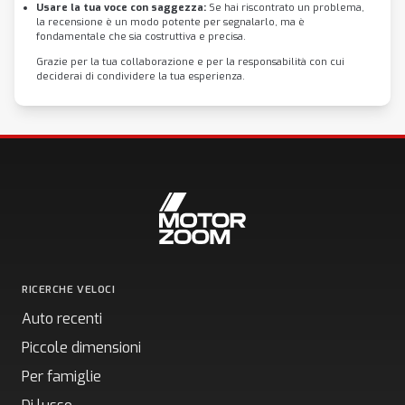
Usare la tua voce con saggezza:
Se hai riscontrato un problema,
la recensione è un modo potente per segnalarlo, ma è
fondamentale che sia costruttiva e precisa.
Grazie per la tua collaborazione e per la responsabilità con cui
deciderai di condividere la tua esperienza.
RICERCHE VELOCI
Auto recenti
Piccole dimensioni
Per famiglie