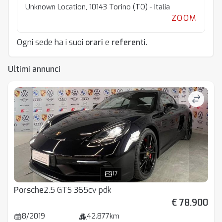
Unknown Location, 10143 Torino (TO) - Italia
ZOOM
Ogni sede ha i suoi
orari
e
referenti
.
Ultimi annunci
17
Porsche
2.5 GTS 365cv pdk
€ 78.900
8/2019
42.877km