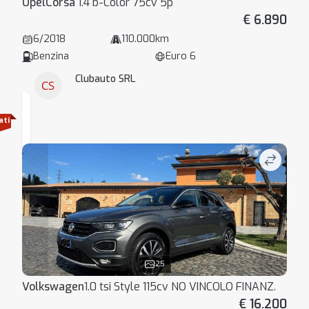
Opel
Corsa
1.4 b-Color 75cv 5p
€ 6.890
6/2018
110.000km
Benzina
Euro 6
Clubauto SRL
ati
25
Volkswagen
1.0 tsi Style 115cv NO VINCOLO FINANZ.
€ 16.200