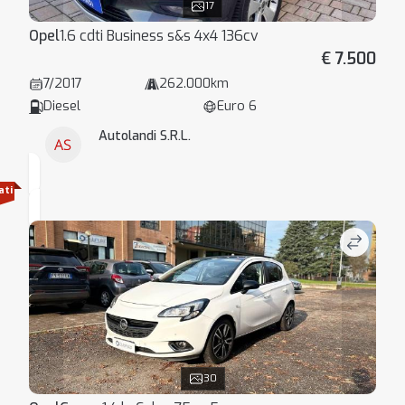
17
Opel
1.6 cdti Business s&s 4x4 136cv
€ 7.500
7/2017
262.000km
Diesel
Euro 6
Autolandi S.R.L.
ati
30