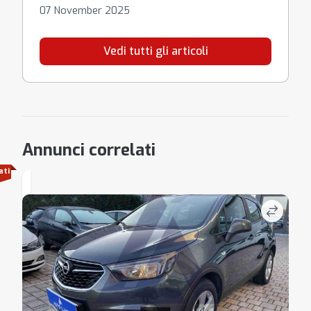
07 November 2025
Vedi tutti gli articoli
Annunci correlati
ati