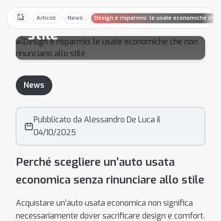
non rinunciano allo
Articoli
News
Design e risparmio: le usate economiche che n
Home
stile
News
Pubblicato da Alessandro De Luca il
04/10/2025
Perché scegliere un’auto usata
economica senza rinunciare allo stile
Acquistare un’auto usata economica non significa
necessariamente dover sacrificare design e comfort.