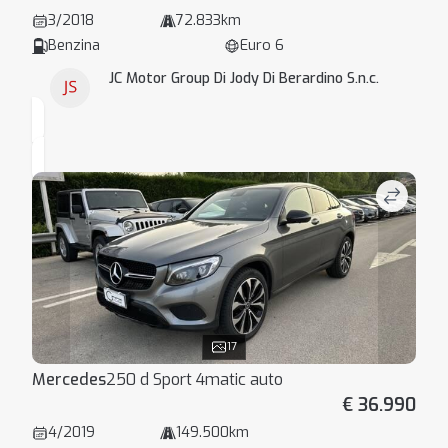
3/2018
72.833km
Benzina
Euro 6
JC Motor Group Di Jody Di Berardino S.n.c.
17
Mercedes
250 d Sport 4matic auto
€ 36.990
4/2019
149.500km