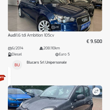
28
Audi
1.6 tdi Ambition 105cv
€ 9.500
6/2014
208.110km
Diesel
Euro 5
Blucars Srl Unipersonale
ati