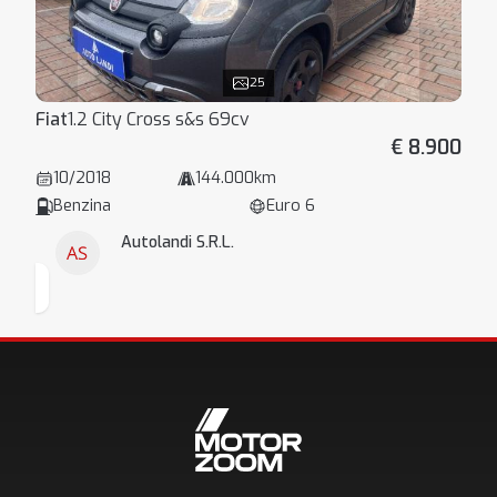
25
Fiat
1.2 City Cross s&s 69cv
€ 8.900
10/2018
144.000km
Benzina
Euro 6
Autolandi S.R.L.