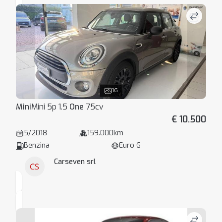
16
Mini
Mini 5p 1.5
One
75cv
€ 10.500
5/2018
159.000km
Benzina
Euro 6
Carseven srl