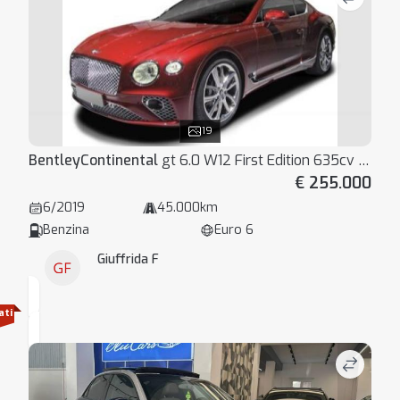
19
Bentley
Continental
gt 6.0 W12 First Edition 635cv auto
€ 255.000
6/2019
45.000km
Benzina
Euro 6
Giuffrida F
ati