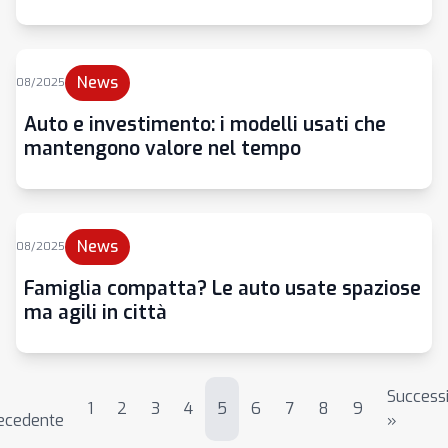
News
08/2025
Auto e investimento: i modelli usati che
mantengono valore nel tempo
News
08/2025
Famiglia compatta? Le auto usate spaziose
ma agili in città
Success
1
2
3
4
5
6
7
8
9
ecedente
»