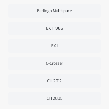
Berlingo Multispace
BX II 1986
BX I
C-Crosser
C1 I 2012
C1 I 2005