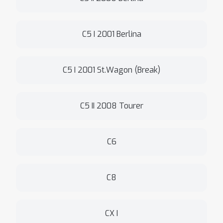
C5 I 2001 Berlina
C5 I 2001 St.Wagon (Break)
C5 II 2008 Tourer
C6
C8
CX I