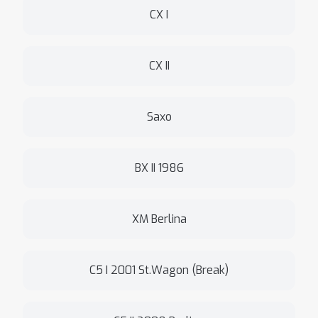
CX I
CX II
Saxo
BX II 1986
XM Berlina
C5 I 2001 St.Wagon (Break)